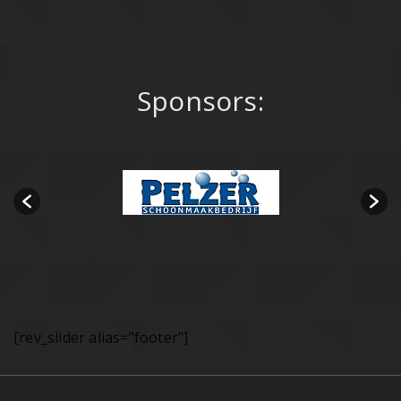
Sponsors:
[rev_slider alias="footer"]