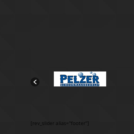
[rev_slider alias="footer"]