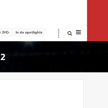
r JVC
In de spotlights
02