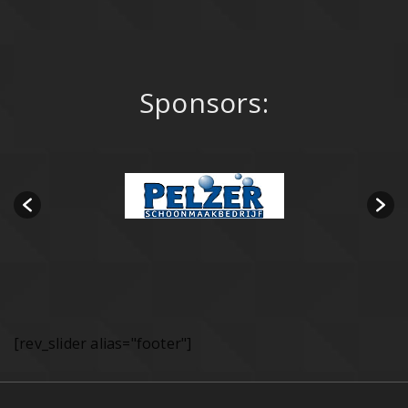
Sponsors:
[rev_slider alias="footer"]