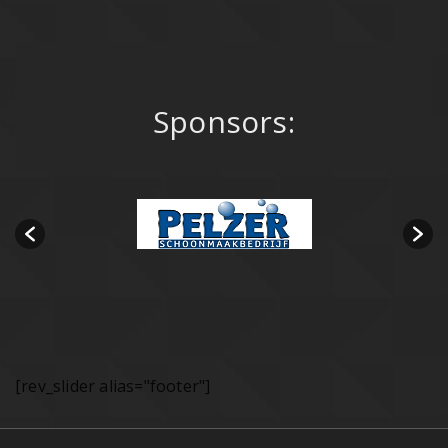
Sponsors:
[rev_slider alias="footer"]