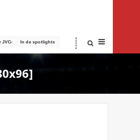
r JVC
In de spotlights
80x96]