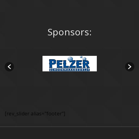
Sponsors:
[rev_slider alias="footer"]