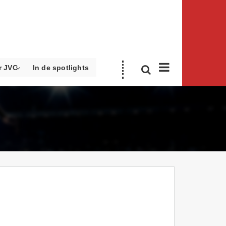
r JVC
In de spotlights