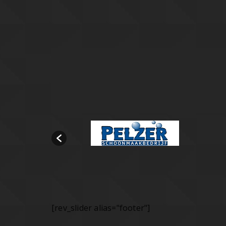
[rev_slider alias="footer"]