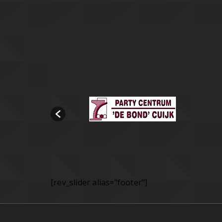
[rev_slider alias="footer"]