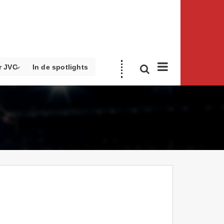
r JVC
In de spotlights