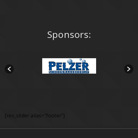
Sponsors:
[rev_slider alias="footer"]