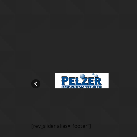
[rev_slider alias="footer"]