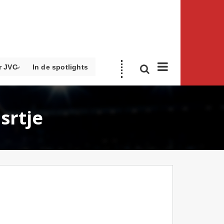
r JVC
In de spotlights
srtje