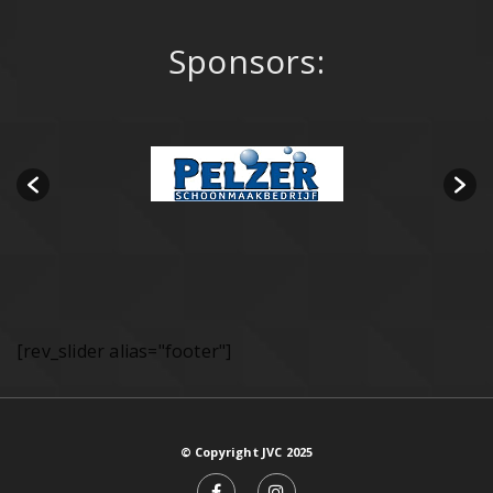
Sponsors:
[rev_slider alias="footer"]
© Copyright JVC 2025