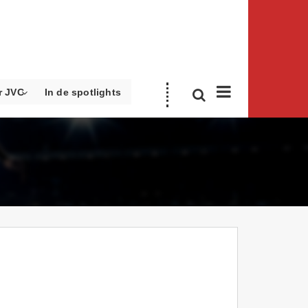
r JVC
In de spotlights