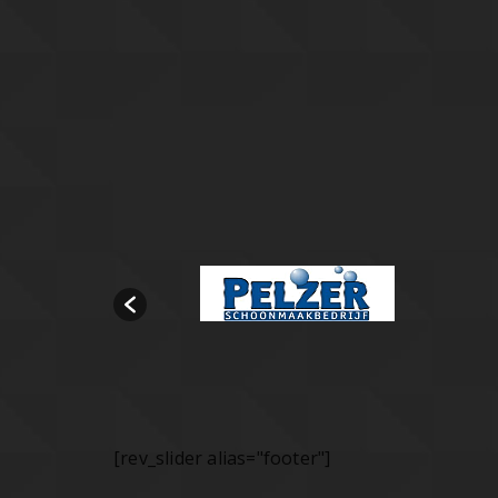
[rev_slider alias="footer"]