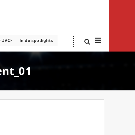
r JVC
In de spotlights
ent_01