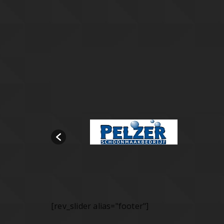
[rev_slider alias="footer"]