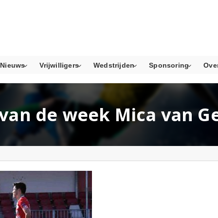
Nieuws
Vrijwilligers
Wedstrijden
Sponsoring
Ove
 van de week Mica van G