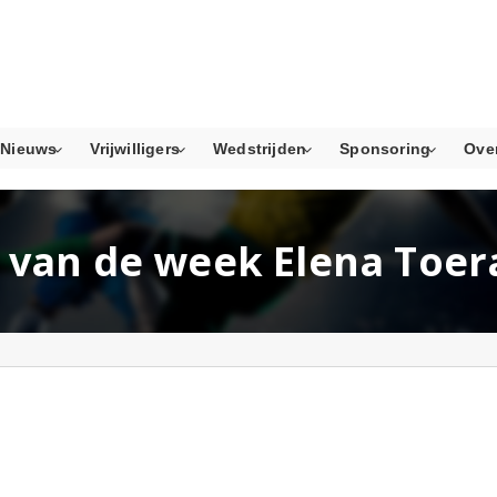
Nieuws
Vrijwilligers
Wedstrijden
Sponsoring
Ove
l van de week Elena Toer