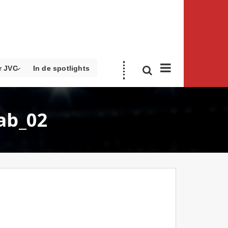
r JVC
In de spotlights
ab_02