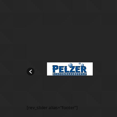
[rev_slider alias="footer"]