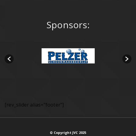
Sponsors:
[rev_slider alias="footer"]
© Copyright JVC 2025