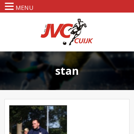
MENU
stan