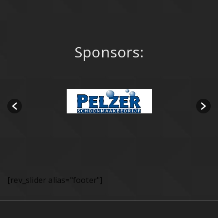
Sponsors:
[rev_slider alias="footer"]