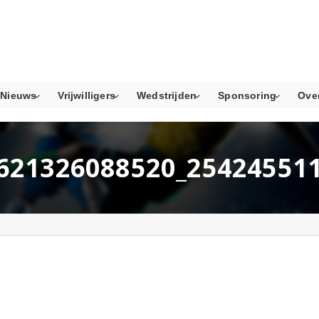
Nieuws
Vrijwilligers
Wedstrijden
Sponsoring
Ove
621326088520_25424551