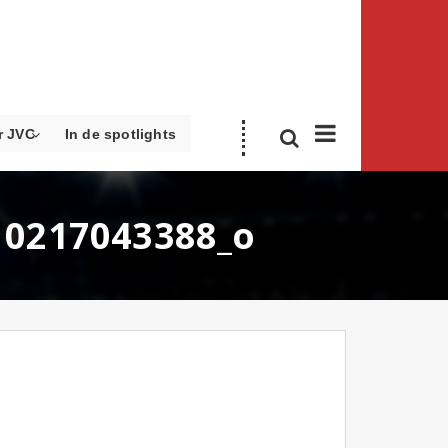
r JVC
In de spotlights
10217043388_o