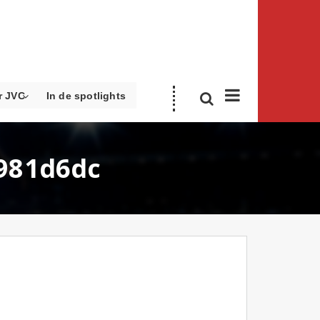
r JVC
In de spotlights
981d6dc