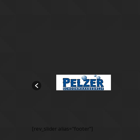
[rev_slider alias="footer"]