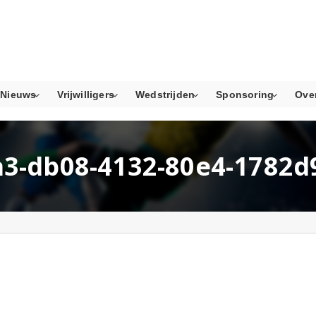
Nieuws
Vrijwilligers
Wedstrijden
Sponsoring
Ove
a3-db08-4132-80e4-1782d