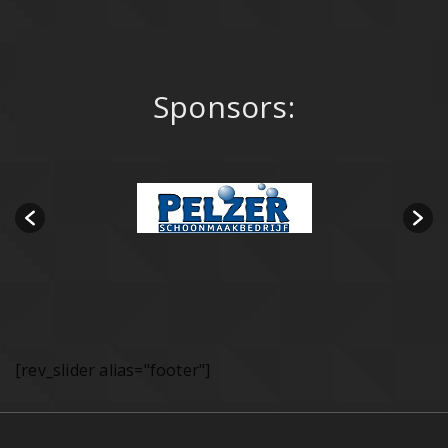
Sponsors:
[rev_slider alias="footer"]