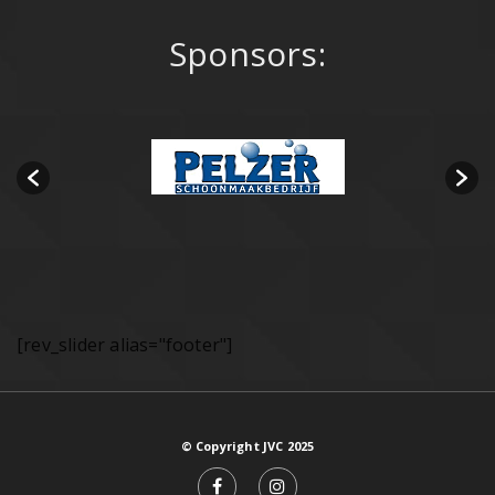
Sponsors:
[rev_slider alias="footer"]
© Copyright JVC 2025