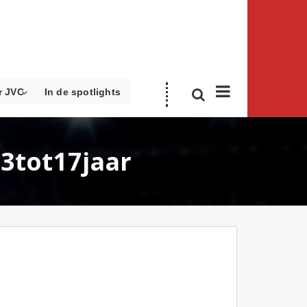
r JVC
In de spotlights
13tot17jaar