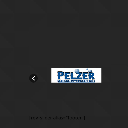
[rev_slider alias="footer"]