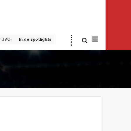
r JVC
In de spotlights