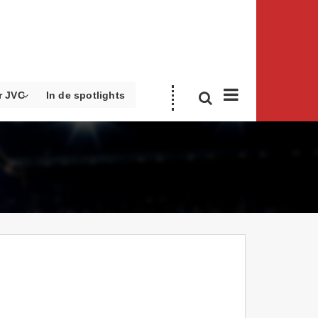
r JVC
In de spotlights