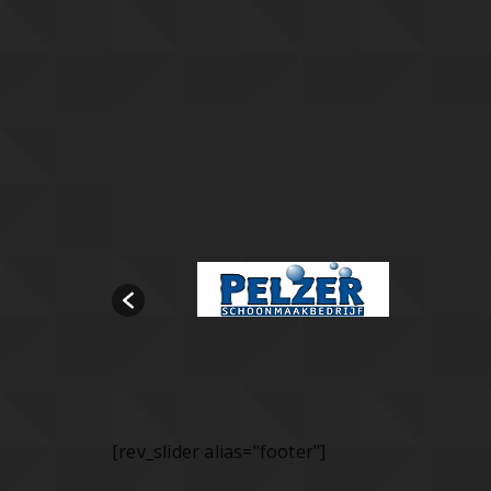
[rev_slider alias="footer"]