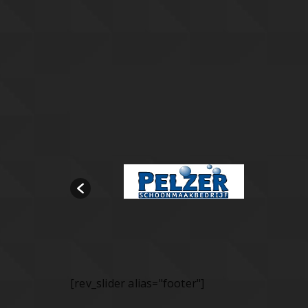
[rev_slider alias="footer"]