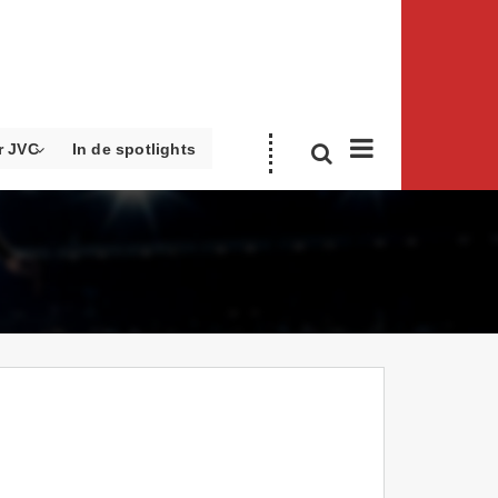
r JVC
In de spotlights