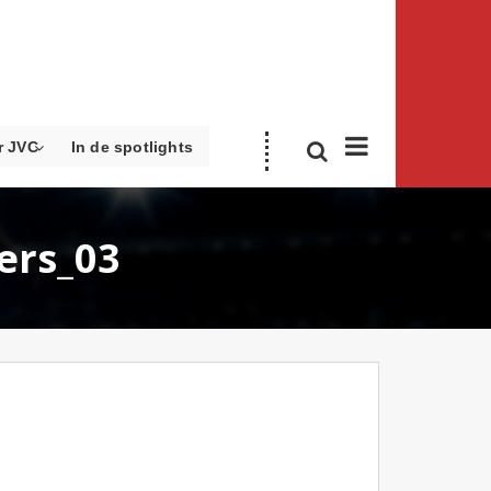
r JVC
In de spotlights
ers_03