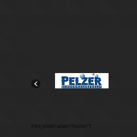
[rev_slider alias="footer"]