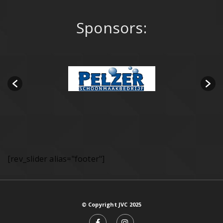
Sponsors:
[rev_slider alias="footer"]
© Copyright JVC 2025