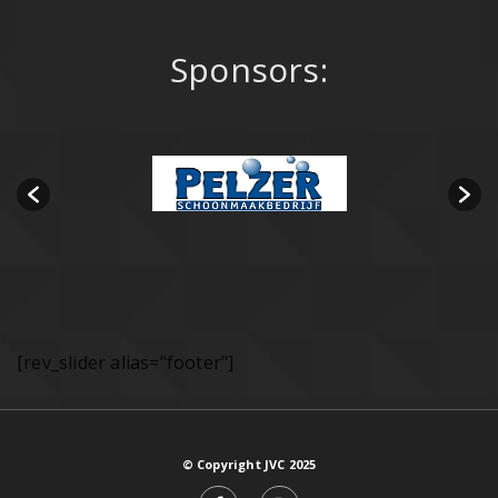
Sponsors:
[rev_slider alias="footer"]
© Copyright JVC 2025