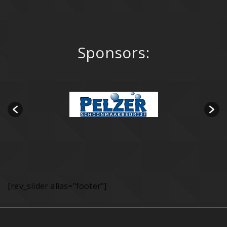
Sponsors:
[rev_slider alias="footer"]