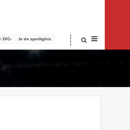
r JVC
In de spotlights