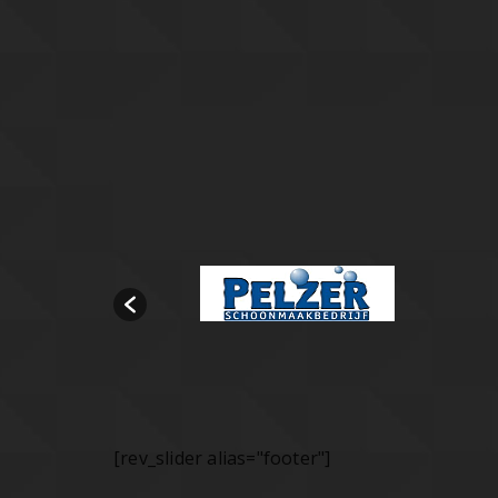
[rev_slider alias="footer"]