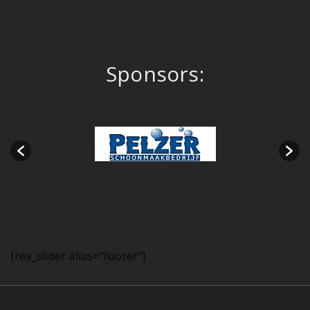
Sponsors:
[rev_slider alias="footer"]