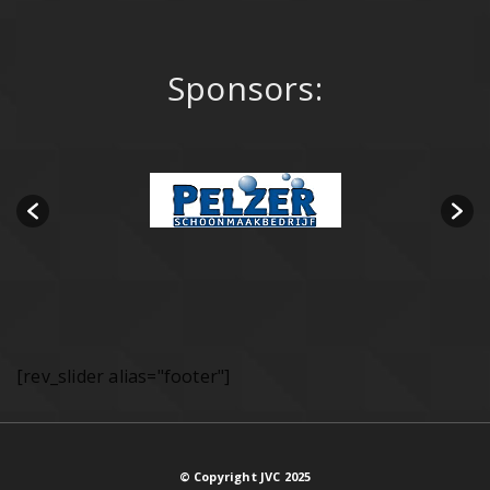
Sponsors:
[rev_slider alias="footer"]
© Copyright JVC 2025