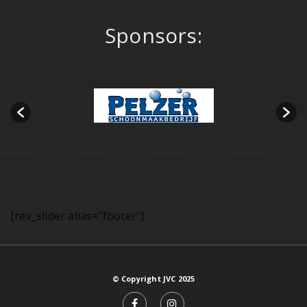
Sponsors:
[rev_slider alias="footer"]
© Copyright JVC 2025