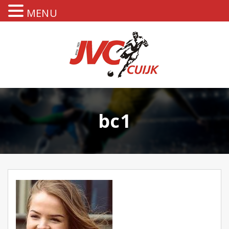
MENU
bc1