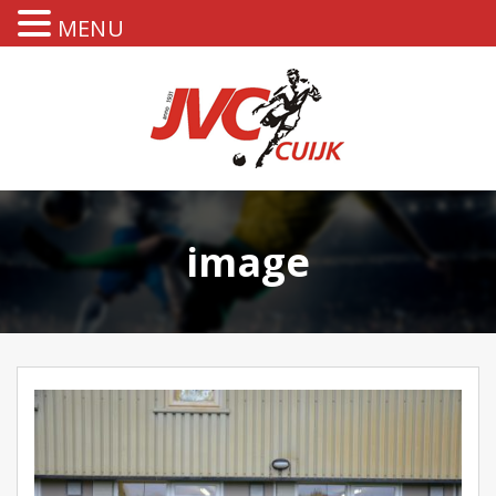
MENU
image