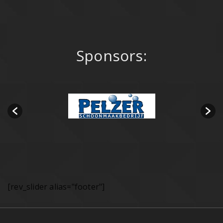
Sponsors:
[rev_slider alias="footer"]