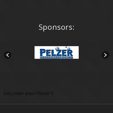
Sponsors:
[rev_slider alias="footer"]