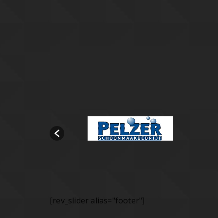
[rev_slider alias="footer"]