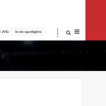
r JVC
In de spotlights