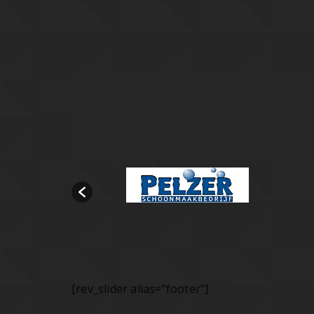
[rev_slider alias="footer"]