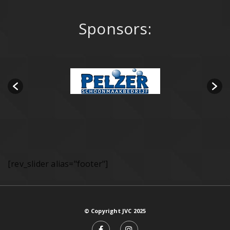
Sponsors:
[rev_slider alias="footer"]
© Copyright JVC 2025