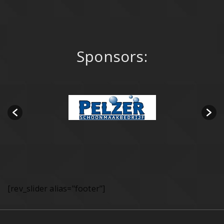
Sponsors:
[rev_slider alias="footer"]