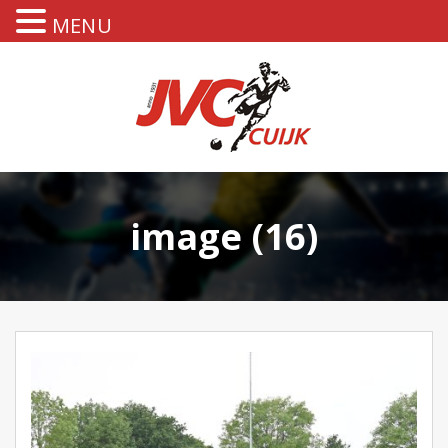
MENU
image (16)