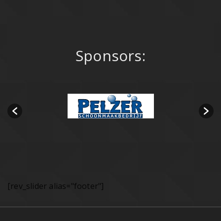
Sponsors:
[rev_slider alias="footer"]