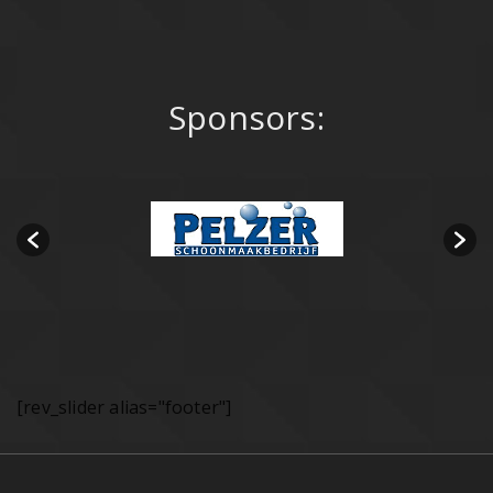
Sponsors:
[rev_slider alias="footer"]