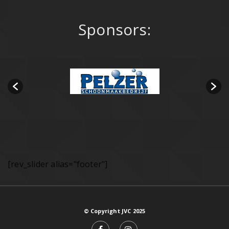
Sponsors:
[rev_slider alias="footer"]
© Copyright JVC 2025