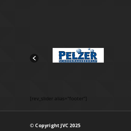
[rev_slider alias="footer"]
© Copyright JVC 2025