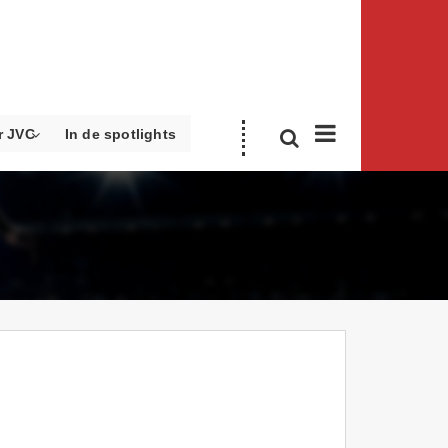
r JVC
In de spotlights