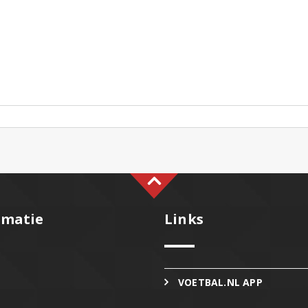
rmatie
Links
VOETBAL.NL APP