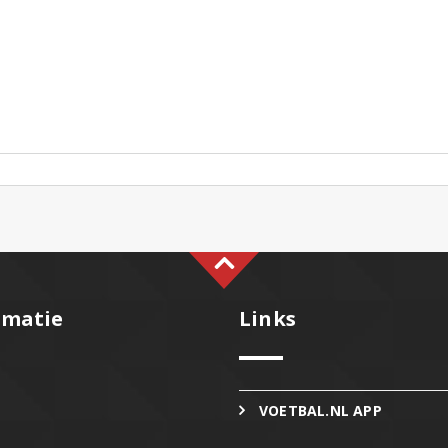
rmatie
Links
VOETBAL.NL APP