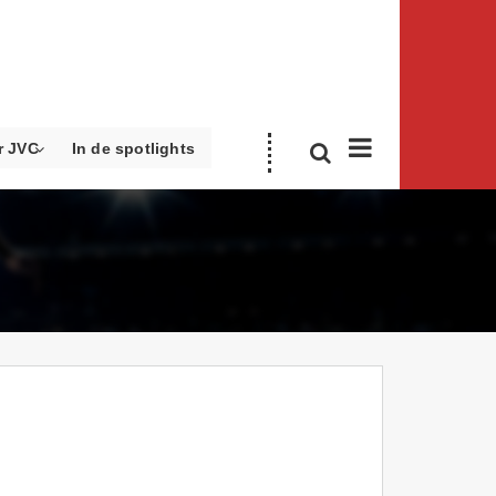
r JVC
In de spotlights