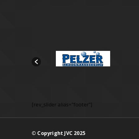
[rev_slider alias="footer"]
© Copyright JVC 2025