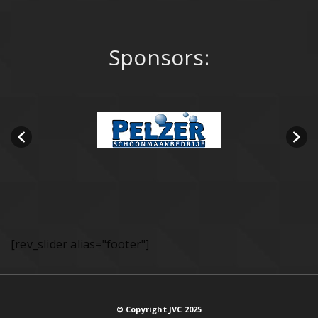
Sponsors:
[rev_slider alias="footer"]
© Copyright JVC 2025