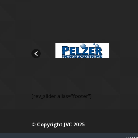
[rev_slider alias="footer"]
© Copyright JVC 2025