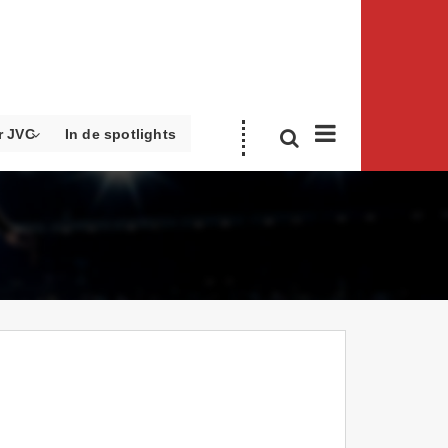
r JVC
In de spotlights