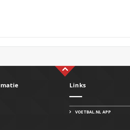
rmatie
Links
VOETBAL.NL APP