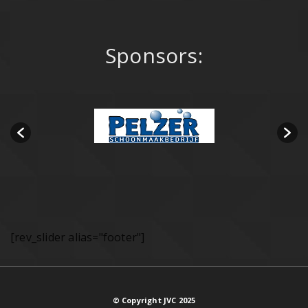
Sponsors:
[rev_slider alias="footer"]
© Copyright JVC 2025