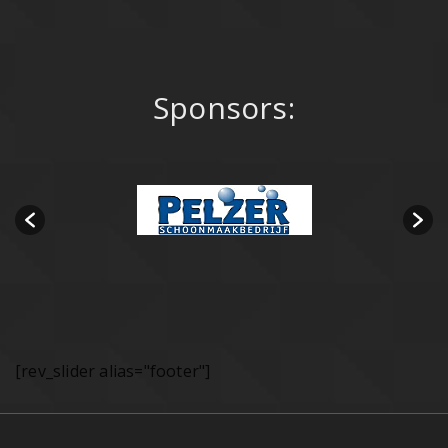
Sponsors:
[rev_slider alias="footer"]