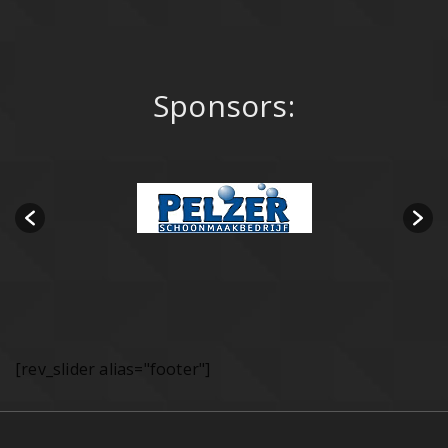
Sponsors:
[rev_slider alias="footer"]